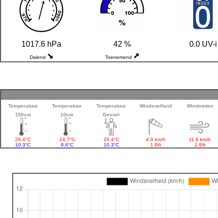
1017.6 hPa
42 %
0.0 UV-i
Dalend
Toenemend
Temperatuur
Temperatuur
Temperatuur
Windsnelheid
Windstoten
150cm
10cm
Gevoel
26.4°C
24.7°C
26.4°C
4.9 km/h
11.9 km/h
10.3°C
9.6°C
10.3°C
1 Bft
2 Bft