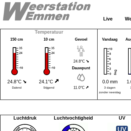
Live
We
Temperatuur
150 cm
10 cm
Gevoel
Vandaag
Au
24.8°C
Dauwpunt
24.8°C
24.1°C
0.0 mm
1
11.0°C
Dalend
Stijgend
3 dagen
zonder neerslag
Luchtdruk
Luchtvochtigheid
UV