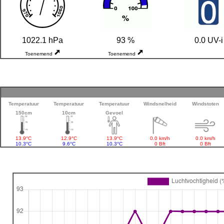
1022.1 hPa
93 %
0.0 UV-i
Toenemend
Toenemend
Temperatuur
Temperatuur
Temperatuur
Windsnelheid
Windstoten
150cm
10cm
Gevoel
13.9°C
12.9°C
13.9°C
0.0 km/h
0.0 km/h
10.3°C
9.6°C
10.3°C
0 Bft
0 Bft