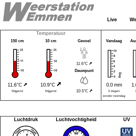
Live
We
Temperatuur
150 cm
10 cm
Gevoel
Vandaag
Au
11.6°C
Dauwpunt
11.6°C
10.9°C
0.0 mm
1
10.5°C
Stijgend
Stijgend
3 dagen
zonder neerslag
Luchtdruk
Luchtvochtigheid
UV